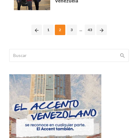
Venezuela
Posts
1
2
3
...
43
navigation