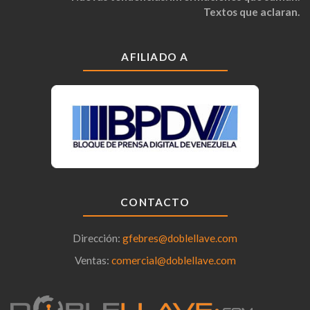
Textos que aclaran.
AFILIADO A
CONTACTO
Dirección:
gfebres@doblellave.com
Ventas:
comercial@doblellave.com