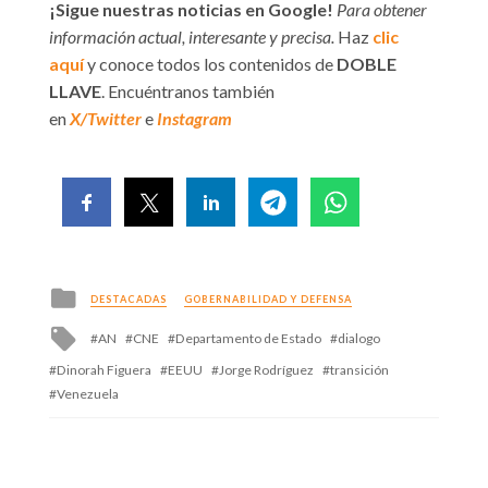
¡Sigue nuestras noticias en Google!
Para obtener
información actual, interesante y precisa.
Haz
clic
aquí
y conoce todos los contenidos de
DOBLE
LLAVE
. Encuéntranos también
en
X/Twitter
e
Instagram
Posted
DESTACADAS
GOBERNABILIDAD Y DEFENSA
in
Tagged
AN
CNE
Departamento de Estado
dialogo
with
Dinorah Figuera
EEUU
Jorge Rodríguez
transición
Venezuela