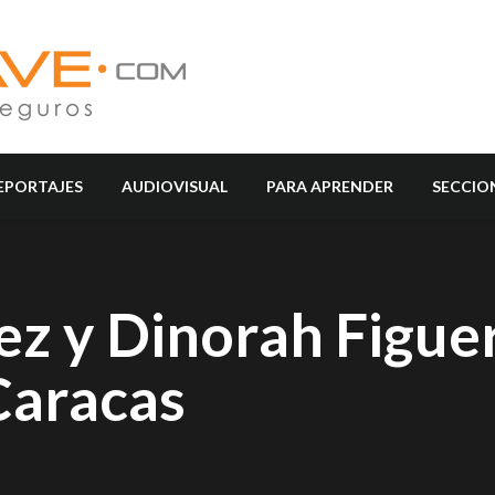
EPORTAJES
AUDIOVISUAL
PARA APRENDER
SECCIO
ez y Dinorah Figue
Caracas