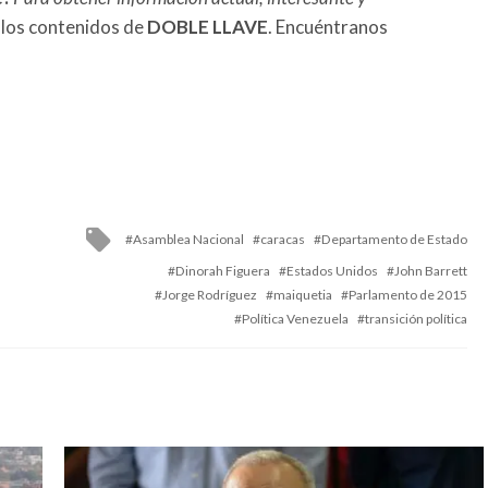
 los contenidos de
DOBLE LLAVE
. Encuéntranos
Tagged
Asamblea Nacional
caracas
Departamento de Estado
with
Dinorah Figuera
Estados Unidos
John Barrett
Jorge Rodríguez
maiquetia
Parlamento de 2015
Política Venezuela
transición política