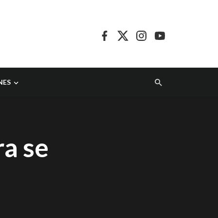
NES
ra se