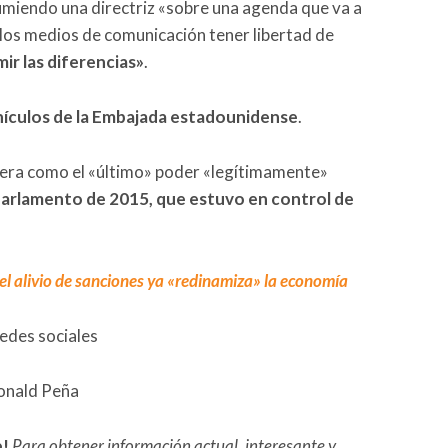
sumiendo una directriz «sobre una agenda que va a
 los medios de comunicación tener libertad de
mir las diferencias»
.
hículos de la Embajada estadounidense
.
idera como el «último» poder «legítimamente»
 Parlamento de 2015, que estuvo en control de
el alivio de sanciones ya «redinamiza» la economía
redes sociales
Ronald Peña
e!
Para obtener información actual, interesante y