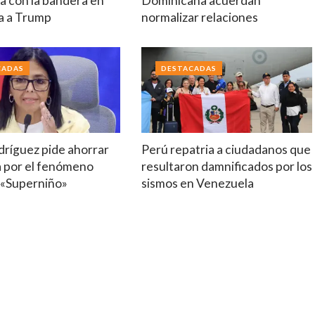
a con la bandera en
Dominicana acuerdan
a a Trump
normalizar relaciones
CADAS
DESTACADAS
dríguez pide ahorrar
Perú repatria a ciudadanos que
a por el fenómeno
resultaron damnificados por los
 «Superniño»
sismos en Venezuela