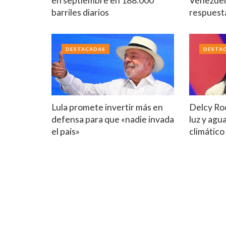
en septiembre en 188.000
Venezuel
barriles diarios
respuest
DESTACADAS
DESTA
Lula promete invertir más en
Delcy Ro
defensa para que «nadie invada
luz y agu
el país»
climático