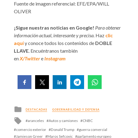
Fuente de imagen referencial: EFE/EPA/WILL
OLIVER
¡Sigue nuestras noticias en Google!
Para obtener
información actual, interesante y precisa.
Haz
clic
aquí
y conoce todos los contenidos de
DOBLE
LLAVE
. Encuéntranos también
en
X/Twitter
e
Instagram
Posted
DESTACADAS
GOBERNABILIDAD Y DEFENSA
in
Tagged
aranceles
Autos y camiones
CNBC
with
comercio exterior
Donald Trump
guerra comercial
Jamieson Greer
Maros Sefcovic
parlamento europeo