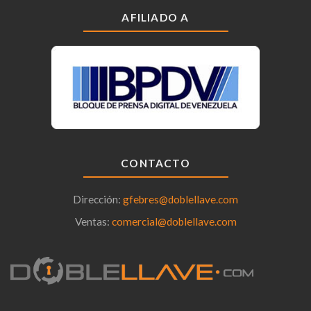
AFILIADO A
CONTACTO
Dirección:
gfebres@doblellave.com
Ventas:
comercial@doblellave.com