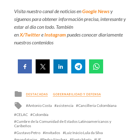
Visita nuestro canal de noticias en
Google News
y
síguenos para obtener información precisa, interesante y
estar al día con todo. También
en
X/Twitter
e
Instagram
puedes conocer diariamente
nuestros contenidos
Posted
DESTACADAS
GOBERNABILIDAD Y DEFENSA
in
Tagged
Antonio Costa
asistencia
Cancilleria Colombiana
with
CELAC
Colombia
Cumbre de la Comunidad de Estados Latinoamericanos y
Caribeños
Gustavo Petro
invitados
Luiz Inácio Lula da Silva
mandatarios
Pedro Sánchez
Santa Marta
UE