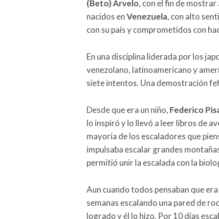
(Beto) Arvelo
, con el fin de mostra
nacidos en
Venezuela
, con alto sen
con su país y comprometidos con hace
En una disciplina liderada por los ja
venezolano, latinoamericano y ame
siete intentos. Una demostración fe
Desde que era un niño,
Federico Pis
lo inspiró y lo llevó a leer libros de
mayoría de los escaladores que piens
impulsaba escalar grandes montañas 
permitió unir la escalada con la biol
Aun cuando todos pensaban que era 
semanas escalando una pared de roca
logrado y él lo hizo. Por 10 días esca