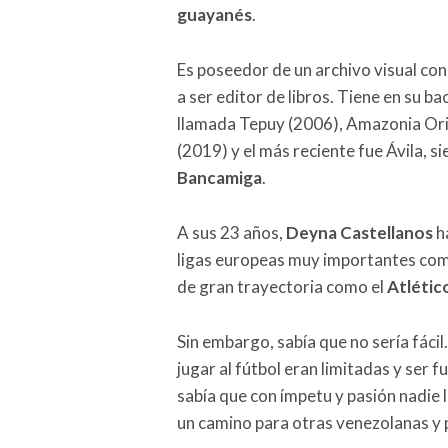
guayanés
.
Es poseedor de un archivo visual con
a ser editor de libros. Tiene en su 
llamada Tepuy (2006), Amazonia Orin
(2019) y el más reciente fue Ávila, s
Bancamiga
.
A sus 23 años,
Deyna Castellanos
h
ligas europeas muy importantes como 
de gran trayectoria como el
Atlétic
Sin embargo, sabía que no sería fácil
jugar al fútbol eran limitadas y ser 
sabía que con ímpetu y pasión nadie 
un camino para otras venezolanas y 