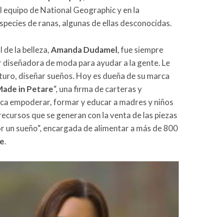
el equipo de National Geographic y en la
species de ranas, algunas de ellas desconocidas.
 de la belleza,
Amanda Dudamel
, fue siempre
r diseñadora de moda para ayudar a la gente. Le
uturo, diseñar sueños. Hoy es dueña de su marca
ade in Petare
”, una firma de carteras y
usca empoderar, formar y educar a madres y niños
ecursos que se generan con la venta de las piezas
or un sueño”, encargada de alimentar a más de 800
e
.