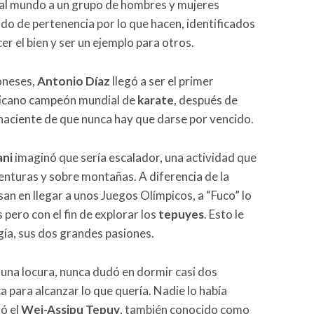
r al mundo a un grupo de hombres y mujeres
tido de pertenencia por lo que hacen, identificados
r el bien y ser un ejemplo para otros.
poneses,
Antonio Díaz
llegó a ser el primer
ricano campeón mundial de
karate
, después de
haciente de que nunca hay que darse por vencido.
ani
imaginó que sería escalador, una actividad que
 aventuras y sobre montañas. A diferencia de la
an en llegar a unos Juegos Olímpicos, a “Fuco” lo
pero con el fin de explorar los
tepuyes
. Esto le
ogía, sus dos grandes pasiones.
una locura, nunca dudó en dormir casi dos
 para alcanzar lo que quería. Nadie lo había
ló el
Wei-Assipu Tepuy
, también conocido como