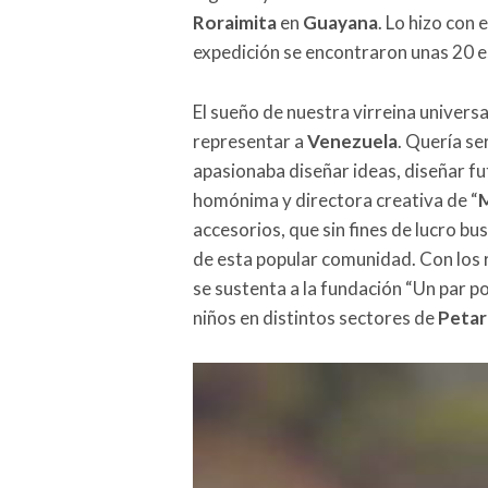
Roraimita
en
Guayana
. Lo hizo con 
expedición se encontraron unas 20 e
El sueño de nuestra virreina universal
representar a
Venezuela
. Quería se
apasionaba diseñar ideas, diseñar f
homónima y directora creativa de “
M
accesorios, que sin fines de lucro b
de esta popular comunidad. Con los r
se sustenta a la fundación “Un par p
niños en distintos sectores de
Petar