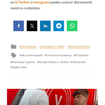
en
X/Twitter
e
Instagram
puedes conocer diariamente
nuestros contenidos
Posted
DESTACADAS
JUDICIALES Y LEYES
OPINIÓN EXPERTA
in
Tagged
alto comisionado
Derechos Humanos
El Salvador
with
Henrique Capriles
Nicolás Maduro
ONU
Venezuela
Volker Türk