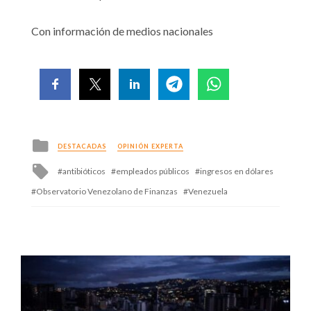
Con información de medios nacionales
Posted
DESTACADAS
OPINIÓN EXPERTA
in
Tagged
antibióticos
empleados públicos
ingresos en dólares
with
Observatorio Venezolano de Finanzas
Venezuela