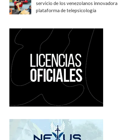
servicio de los venezolanos innovadora
plataforma de telepsicología