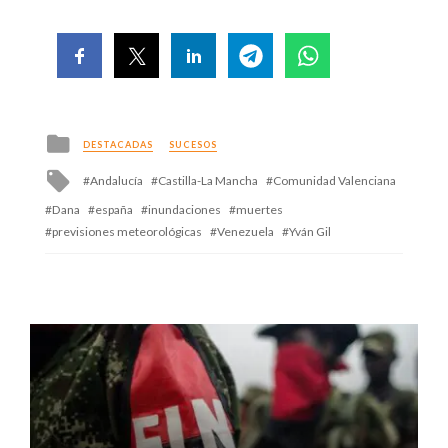
Posted
DESTACADAS
SUCESOS
in
Tagged
Andalucía
Castilla-La Mancha
Comunidad Valenciana
with
Dana
españa
inundaciones
muertes
previsiones meteorológicas
Venezuela
Yván Gil