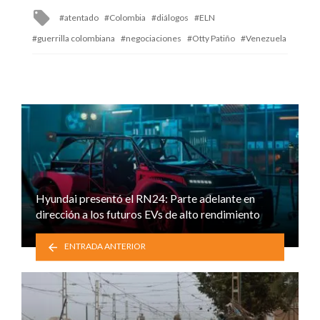
in
Tagged
atentado
Colombia
diálogos
ELN
with
guerrilla colombiana
negociaciones
Otty Patiño
Venezuela
Hyundai presentó el RN24: Parte adelante en
dirección a los futuros EVs de alto rendimiento
ENTRADA ANTERIOR