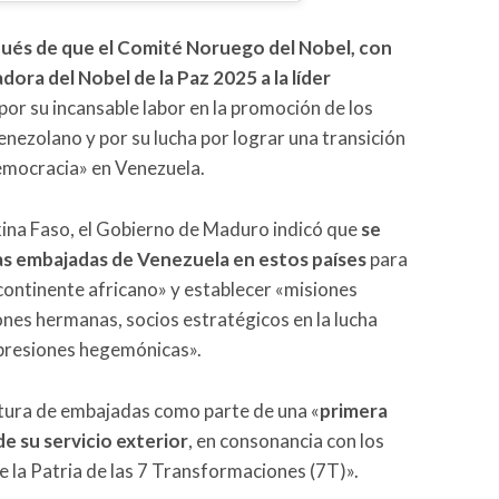
pués de que el Comité Noruego del Nobel, con
ora del Nobel de la Paz 2025 a la líder
por su incansable labor en la promoción de los
nezolano y por su lucha por lograr una transición
 democracia» en Venezuela.
kina Faso, el Gobierno de Maduro indicó que
se
as embajadas de Venezuela en estos países
para
 continente africano» y establecer «misiones
ones hermanas, socios estratégicos en la lucha
a presiones hegemónicas».
pertura de embajadas como parte de una «
primera
e su servicio exterior
, en consonancia con los
e la Patria de las 7 Transformaciones (7T)».