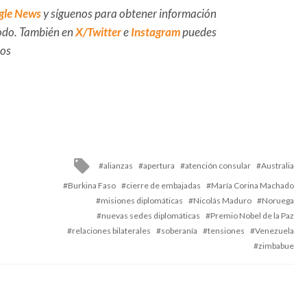
gle News
y síguenos para obtener información
 todo. También en
X/Twitter
e
Instagram
puedes
dos
Tagged
alianzas
apertura
atención consular
Australia
with
Burkina Faso
cierre de embajadas
María Corina Machado
misiones diplomáticas
Nicolás Maduro
Noruega
nuevas sedes diplomáticas
Premio Nobel de la Paz
relaciones bilaterales
soberanía
tensiones
Venezuela
zimbabue