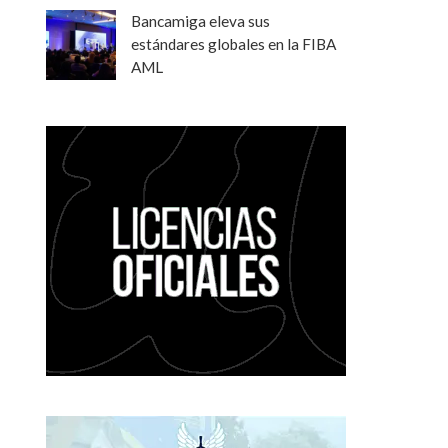
Bancamiga eleva sus
estándares globales en la FIBA
AML