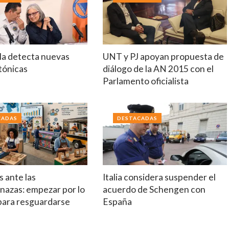
a detecta nuevas
UNT y PJ apoyan propuesta de
ctónicas
diálogo de la AN 2015 con el
Parlamento oficialista
CADAS
DESTACADAS
 ante las
Italia considera suspender el
nazas: empezar por lo
acuerdo de Schengen con
 para resguardarse
España