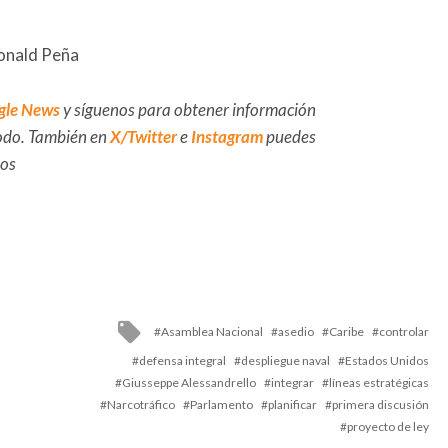
Ronald Peña
gle News
y síguenos para obtener información
 todo. También en
X/Twitter
e
Instagram
puedes
dos
Tagged
Asamblea Nacional
asedio
Caribe
controlar
with
defensa integral
despliegue naval
Estados Unidos
Giusseppe Alessandrello
integrar
líneas estratégicas
Narcotráfico
Parlamento
planificar
primera discusión
proyecto de ley