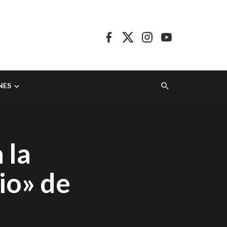
NES
 la
io» de