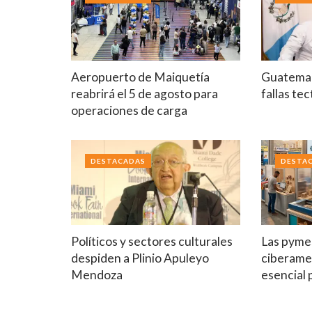
Aeropuerto de Maiquetía
Guatemal
reabrirá el 5 de agosto para
fallas te
operaciones de carga
DESTACADAS
DESTA
Políticos y sectores culturales
Las pymes
despiden a Plinio Apuleyo
ciberame
Mendoza
esencial