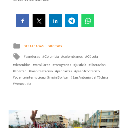
Posted
DESTACADAS
SUCESOS
in
Tagged
banderas
Colombia
colombianos
Cúcuta
with
detenidos
familiares
fotografías
justicia
liberación
libertad
manifestación
pancartas
paso fronterizo
puente internacional Simón Bolívar
San Antonio del Táchira
Venezuela