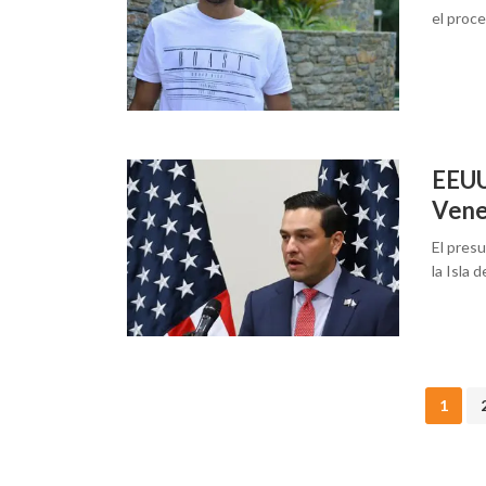
el proc
EEUU
Vene
El presu
la Isla 
Posts
1
navigation