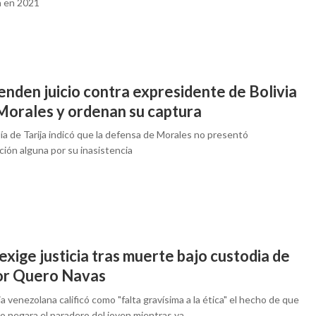
 en 2021
nden juicio contra expresidente de Bolivia
Morales y ordenan su captura
lía de Tarija indicó que la defensa de Morales no presentó
ación alguna por su inasistencia
xige justicia tras muerte bajo custodia de
or Quero Navas
ia venezolana calificó como "falta gravísima a la ética" el hecho de que
o negara el paradero del joven mientras ya ...