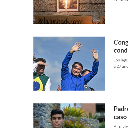
Cong
cond
Los leg
a 27 año
Padre
caso 
A travé