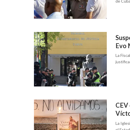
de Cuba
Suspe
Evo 
La Fisca
justific
CEV e
Víct
La Igles
el Estad