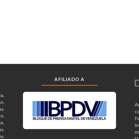
AFILIADO A
a.
n.
A
s.
c
n.
fu
n.
i
s.
m
s.
D