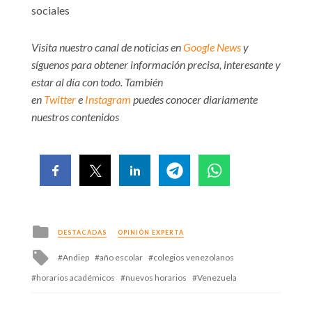
sociales
Visita nuestro canal de noticias en
Google News
y
síguenos para obtener información precisa, interesante y
estar al día con todo. También
en
Twitter
e
Instagram
puedes conocer diariamente
nuestros contenidos
Posted
DESTACADAS
OPINIÓN EXPERTA
in
Tagged
Andiep
año escolar
colegios venezolanos
with
horarios académicos
nuevos horarios
Venezuela