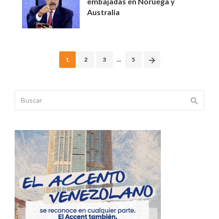
embajadas en Noruega y
Australia
Posts
1
2
3
...
5
navigation