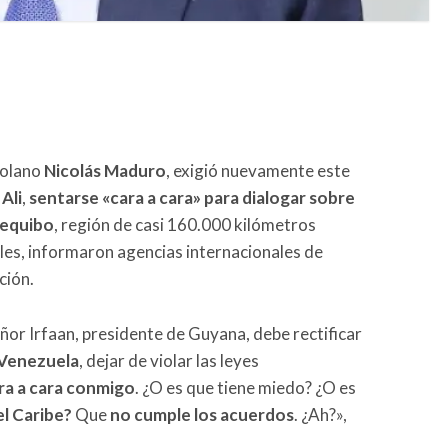
zolano
Nicolás Maduro
, exigió nuevamente este
 Ali
,
sentarse «cara a cara» para dialogar sobre
equibo
, región de casi 160.000 kilómetros
les, informaron agencias internacionales de
ción.
señor Irfaan, presidente de Guyana, debe rectificar
 Venezuela
, dejar de violar las leyes
ara a cara conmigo
. ¿O es que tiene miedo? ¿O es
el Caribe?
Que
no cumple los acuerdos
. ¿Ah?»,