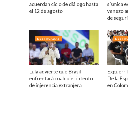
acuerdan ciclo de diálogo hasta
sísmica e
el 12 de agosto
venezola
de segur
DESTACADAS
DESTA
Lula advierte que Brasil
Exguerril
enfrentará cualquier intento
De la Esp
de injerencia extranjera
en Colom