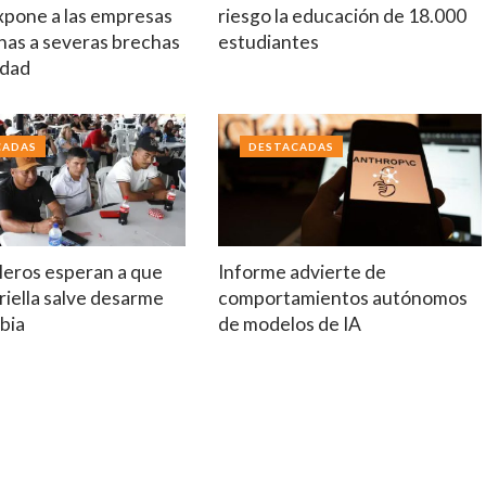
xpone a las empresas
riesgo la educación de 18.000
nas a severas brechas
estudiantes
idad
CADAS
DESTACADAS
leros esperan a que
Informe advierte de
riella salve desarme
comportamientos autónomos
bia
de modelos de IA