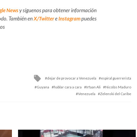
gle News
y síguenos para obtener información
 todo. También en
X/Twitter
e
Instagram
puedes
dos
Tagged
dejar de provocar a Venezuela
espiral guerrerista
with
Guyana
hablar cara a cara
Irfaan Ali
Nicolás Maduro
Venezuela
Zelenski del Caribe