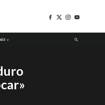
NES
duro
ocar»