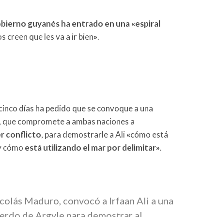
obierno guyanés ha entrado en una «espiral
os creen que les va a ir bien
»
.
inco días ha pedido que se convoque a una
, que compromete a ambas naciones a
r conflicto
, para demostrarle a Ali
«
cómo está
y cómo
está utilizando el mar por delimitar»
.
colás Maduro, convocó a Irfaan Ali a una
uerdo de Argyle para demostrar al