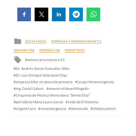
Posted
DESTACADAS
EMPRESAS Y EMPRENDIMIENTO
in
INNOVACIÓN
PREVENCIÓN
REPORTAJES
Tagged
aniversario número 21
with
Dr. Andrés Simón Gonzalez-Silén
Dr. Luis Enrique Velásquez Díaz
empresa líder en atención primaria
Grupo Venemergencia
Ing. David Galavis
maestro Edward Bogado
Orquesta de Música Venezolana “Simón Díaz”
periodista María Laura García
sede de El Sistema
Urgent Care
venemergencia
Venezuela
VidaInsurtech