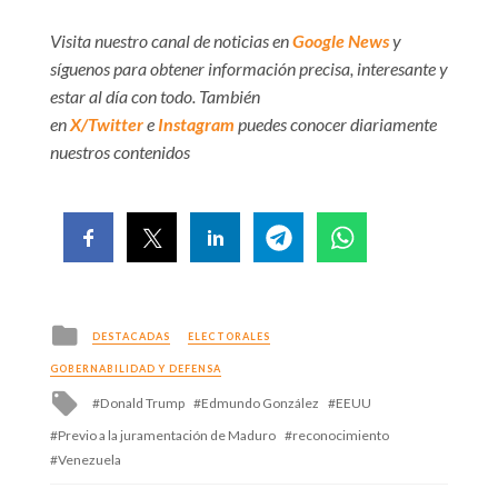
Visita nuestro canal de noticias en
Google News
y
síguenos para obtener información precisa, interesante y
estar al día con todo. También
en
X/Twitter
e
Instagram
puedes conocer diariamente
nuestros contenidos
Posted
DESTACADAS
ELECTORALES
in
GOBERNABILIDAD Y DEFENSA
Tagged
Donald Trump
Edmundo González
EEUU
with
Previo a la juramentación de Maduro
reconocimiento
Venezuela