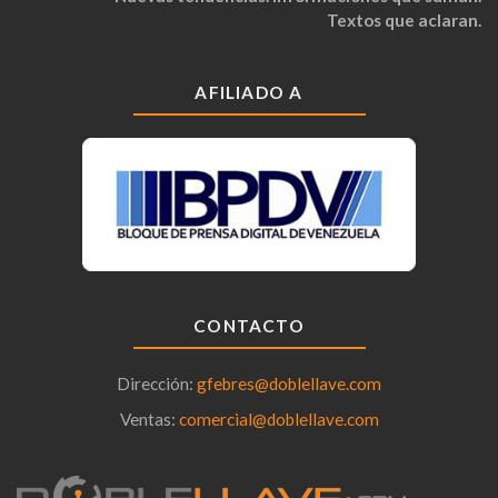
Textos que aclaran.
AFILIADO A
CONTACTO
Dirección:
gfebres@doblellave.com
Ventas:
comercial@doblellave.com