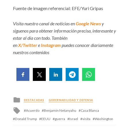
Fuente de imagen referencial: EFE/Yuri Gripas
Visita nuestro canal de noticias en
Google News
y
síguenos para obtener información precisa, interesante y
estar al día con todo. También
en
X/Twitter
e
Instagram
puedes conocer diariamente
nuestros contenidos
Posted
DESTACADAS
GOBERNABILIDAD Y DEFENSA
in
Tagged
Acuerdo
Benjamin Netanyahu
Casa Blanca
with
Donald Trump
EEUU
guerra
Israel
visita
Washington