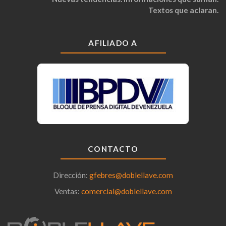
Textos que aclaran.
AFILIADO A
CONTACTO
Dirección:
gfebres@doblellave.com
Ventas:
comercial@doblellave.com