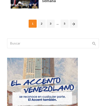
semana
Posts
1
2
3
...
5
navigation