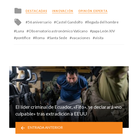
Posted
DESTACADAS
INNOVACIÓN
OPINIÓN EXPERTA
in
Tagged
56 aniversario
Castel Gandolfo
llegada del hombre
with
Luna
Observatorio astronómico Vaticano
papa León XIV
pontífice
Roma
Santa Sede
vacaciones
visita
El líder criminal de Ecuador, «Fito», se declarará «no
culpable» tras extradición a EEUU
ENTRADA ANTERIOR