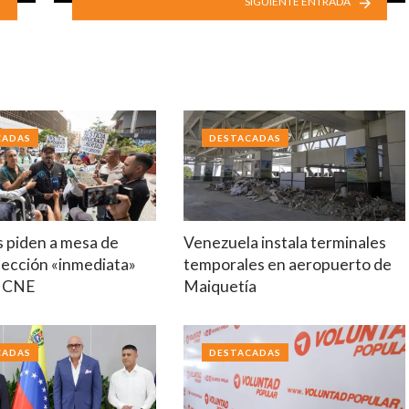
SIGUIENTE ENTRADA
CADAS
DESTACADAS
s piden a mesa de
Venezuela instala terminales
lección «inmediata»
temporales en aeropuerto de
o CNE
Maiquetía
CADAS
DESTACADAS