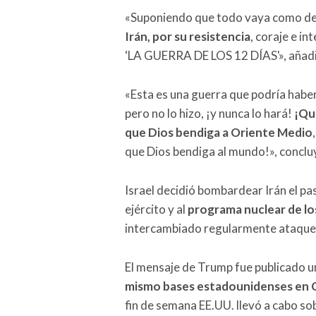
«Suponiendo que todo vaya como debe
Irán, por su resistencia
, coraje e in
‘LA GUERRA DE LOS 12 DÍAS'», añadi
«Esta es una guerra que podría habe
pero no lo hizo, ¡y nunca lo hará!
¡Que
que Dios bendiga a Oriente Medio
que Dios bendiga al mundo!», concluy
Israel decidió bombardear Irán el pas
ejército y al
programa nuclear de lo
intercambiado regularmente ataques
El mensaje de Trump fue publicado 
mismo bases estadounidenses en C
fin de semana EE.UU. llevó a cabo so