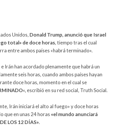
stados Unidos,
Donald Trump, anunció que Israel
uego total» de doce horas
, tiempo tras el cual
erra entre ambos países «habrá terminado».
Irán han acordado plenamente que habrá un
amente seis horas, cuando ambos países hayan
urante doce horas, momento en el cual se
TERMINADO
«, escribió en su red social, Truth Social.
te, Irán iniciará el alto al fuego» y doce horas
do que en unas 24 horas
«el mundo anunciará
 DE LOS 12 DÍAS»
.