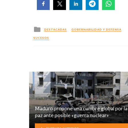
Posted
DESTACADAS
GOBERNABILIDAD Y DEFENSA
in
SUCESOS
Maduro propone una cumbre global por la
paz ante posible «guerra nuclear»