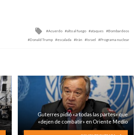
Tagged
Acuerdo
alto al fuego
ataques
Bombardeos
with
Donald Trump
escalada
Irán
Israel
Programa nuclear
Guterres pidió «a todas las partes» que
«dejen de combatir» en Oriente Medio