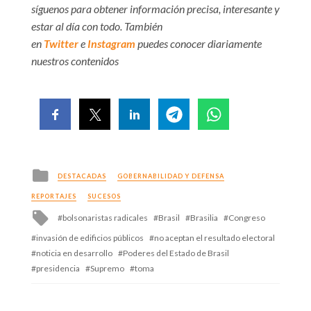
síguenos para obtener información precisa, interesante y
estar al día con todo. También
en
Twitter
e
Instagram
puedes conocer diariamente
nuestros contenidos
Posted
DESTACADAS
GOBERNABILIDAD Y DEFENSA
in
REPORTAJES
SUCESOS
Tagged
bolsonaristas radicales
Brasil
Brasilia
Congreso
with
invasión de edificios públicos
no aceptan el resultado electoral
noticia en desarrollo
Poderes del Estado de Brasil
presidencia
Supremo
toma