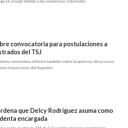
oga se otorgó debido a las numerosas solicitudes
bre convocatoria para postulaciones a
strados del TSJ
amento venezolano informó también sobre la apertura del proceso
evos inspectores del Supremo
ordena que Delcy Rodríguez asuma como
identa encargada
mo apela al artículo 234 de la Constitución para garantizar la