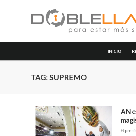
INICIO
R
TAG: SUPREMO
AN e
magi
El pres