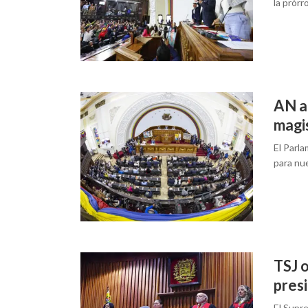
la prórr
AN a
magi
El Parl
para nu
TSJ 
pres
El Supre