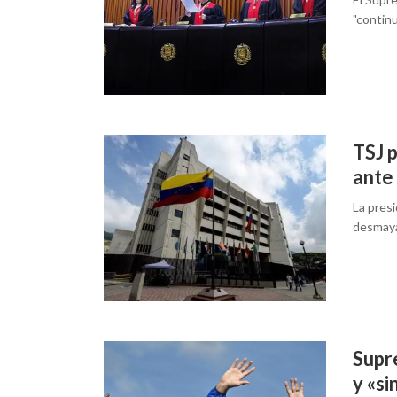
"continu
TSJ p
ante
La pres
desmayar
Supre
y «si