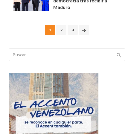
democracia tras recibir a
Maduro
Posts
1
2
3
navigation