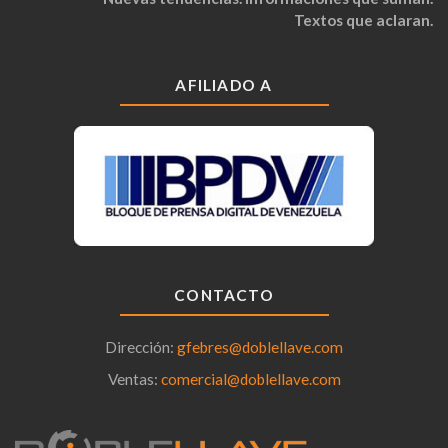
Textos que aclaran.
AFILIADO A
CONTACTO
Dirección:
gfebres@doblellave.com
Ventas:
comercial@doblellave.com