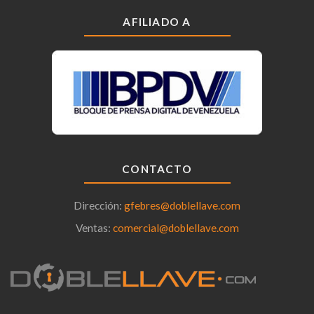
AFILIADO A
CONTACTO
Dirección:
gfebres@doblellave.com
Ventas:
comercial@doblellave.com