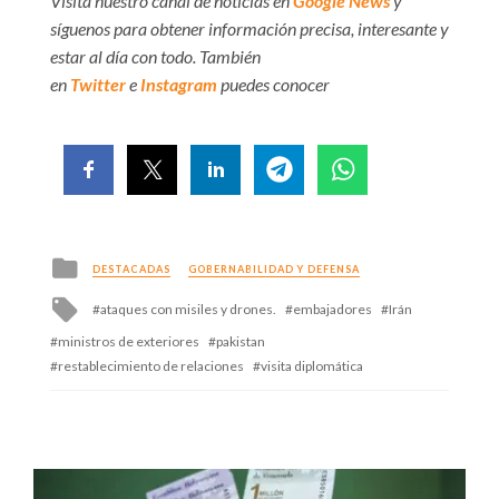
Visita nuestro canal de noticias en
Google News
y
síguenos para obtener información precisa, interesante y
estar al día con todo. También
en
Twitter
e
Instagram
puedes conocer
Posted
DESTACADAS
GOBERNABILIDAD Y DEFENSA
in
Tagged
ataques con misiles y drones.
embajadores
Irán
with
ministros de exteriores
pakistan
restablecimiento de relaciones
visita diplomática