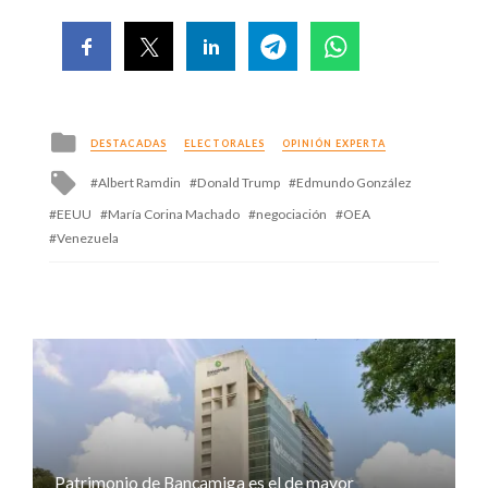
Posted
DESTACADAS
ELECTORALES
OPINIÓN EXPERTA
in
Tagged
Albert Ramdin
Donald Trump
Edmundo González
with
EEUU
María Corina Machado
negociación
OEA
Venezuela
Patrimonio de Bancamiga es el de mayor