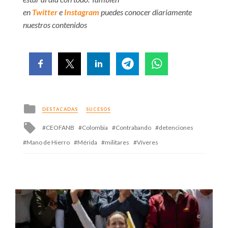
en
Twitter
e
Instagram
puedes conocer diariamente
nuestros contenidos
Posted
DESTACADAS
SUCESOS
in
Tagged
CEOFANB
Colombia
Contrabando
detenciones
with
Mano de Hierro
Mérida
militares
Víveres