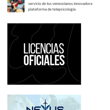
servicio de los venezolanos innovadora
plataforma de telepsicología