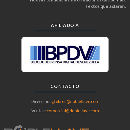
Textos que aclaran.
AFILIADO A
CONTACTO
Dirección:
gfebres@doblellave.com
Ventas:
comercial@doblellave.com