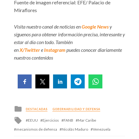
Fuente de imagen referencial: EFE/ Palacio de
Miraflores
Visita nuestro canal de noticias en
Google News
y
síguenos para obtener información precisa, interesante y
estar al día con todo. También
en
X/Twitter
e
Instagram
puedes conocer diariamente
nuestros contenidos
Posted
DESTACADAS
GOBERNABILIDAD Y DEFENSA
in
Tagged
EEUU
Ejercicios
FANB
Mar Caribe
with
mecanismos de defensa
Nicolás Maduro
Venezuela