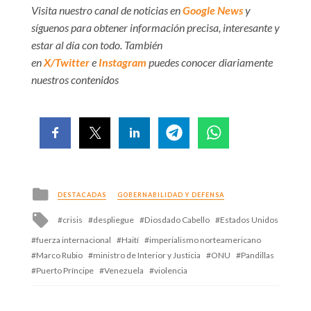
Visita nuestro canal de noticias en
Google News
y
síguenos para obtener información precisa, interesante y
estar al día con todo. También
en
X/Twitter
e
Instagram
puedes conocer diariamente
nuestros contenidos
Posted
DESTACADAS
GOBERNABILIDAD Y DEFENSA
in
Tagged
crisis
despliegue
Diosdado Cabello
Estados Unidos
with
fuerza internacional
Haití
imperialismo norteamericano
Marco Rubio
ministro de Interior y Justicia
ONU
Pandillas
Puerto Príncipe
Venezuela
violencia