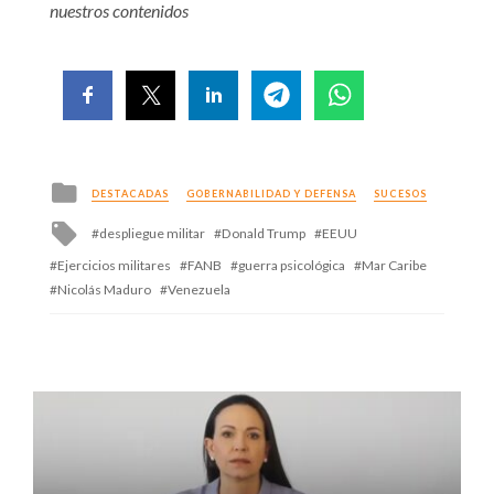
nuestros contenidos
Posted
DESTACADAS
GOBERNABILIDAD Y DEFENSA
SUCESOS
in
Tagged
despliegue militar
Donald Trump
EEUU
with
Ejercicios militares
FANB
guerra psicológica
Mar Caribe
Nicolás Maduro
Venezuela