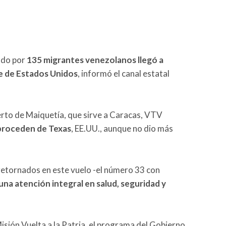
ado por
135 migrantes venezolanos llegó a
e de Estados Unidos
, informó el canal estatal
rto de Maiquetía, que sirve a Caracas, VTV
proceden de Texas
, EE.UU., aunque no dio más
retornados en este vuelo -el número 33 con
 una atención integral en salud, seguridad y
Misión Vuelta a la Patria, el programa del Gobierno