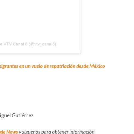
de VTV Canal 8 (@vtv_canal8)
igrantes en un vuelo de repatriación desde México
iguel Gutiérrez
gle News
y síguenos para obtener información