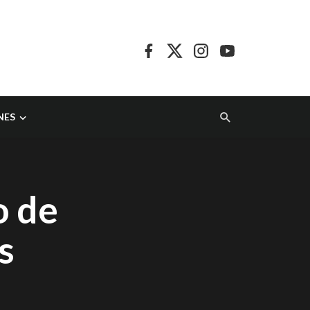
NES
o de
s