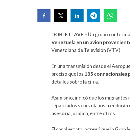
DOBLE LLAVE
– Un grupo conform
Venezuela en un avión provenient
Venezolana de Televisión (VTV).
En una transmisión desde el Aeropue
precisó que los
135 connacionales 
detalles sobre la cifra.
Asimismo, indicó que los migrantes 
repatriados venezolanos-
recibirán
asesoría jurídica
, entre otros.
El canal estatal agregó que la Gran 