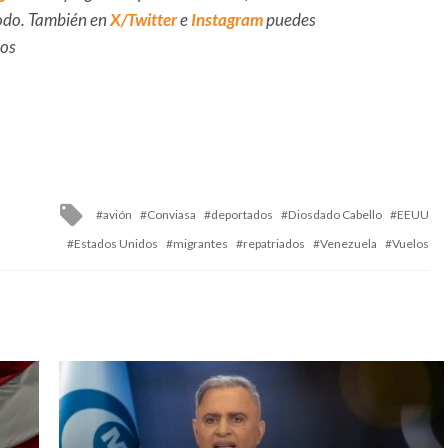
 todo. También en
X/Twitter
e
Instagram
puedes
dos
Tagged
avión
Conviasa
deportados
Diosdado Cabello
EEUU
with
Estados Unidos
migrantes
repatriados
Venezuela
Vuelos