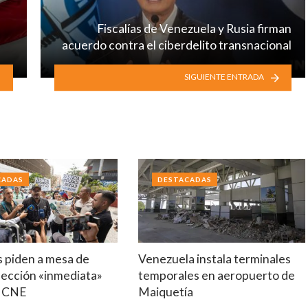
Fiscalías de Venezuela y Rusia firman
acuerdo contra el ciberdelito transnacional
SIGUIENTE ENTRADA
CADAS
DESTACADAS
s piden a mesa de
Venezuela instala terminales
lección «inmediata»
temporales en aeropuerto de
o CNE
Maiquetía