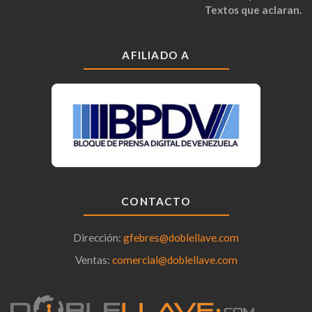
Textos que aclaran.
AFILIADO A
CONTACTO
Dirección:
gfebres@doblellave.com
Ventas:
comercial@doblellave.com