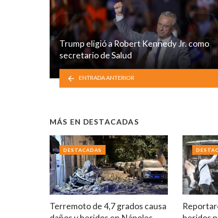
Trump eligió a Robert Kennedy Jr. como
secretario de Salud
ENTRADA ANTERIOR
MÁS EN
DESTACADAS
DESTACADAS
DESTA
Terremoto de 4,7 grados causa
Reportar
daños y heridos en Nápoles
heridos p