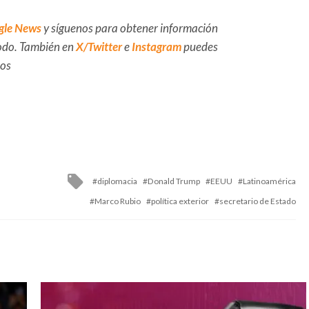
gle News
y síguenos para obtener información
 todo. También en
X/Twitter
e
Instagram
puedes
dos
Tagged
diplomacia
Donald Trump
EEUU
Latinoamérica
with
Marco Rubio
política exterior
secretario de Estado