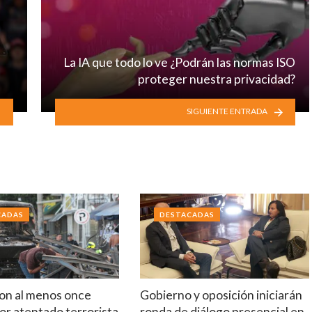
La IA que todo lo ve ¿Podrán las normas ISO
proteger nuestra privacidad?
SIGUIENTE ENTRADA
CADAS
DESTACADAS
on al menos once
Gobierno y oposición iniciarán
or atentado terrorista
ronda de diálogo presencial en