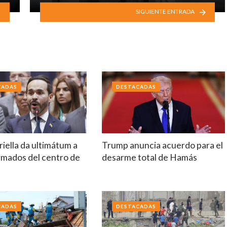
SIGUIENTE ENTRADA
CADAS
DESTACADAS
riella da ultimátum a
Trump anuncia acuerdo para el
rmados del centro de
desarme total de Hamás
a
CADAS
DESTACADAS