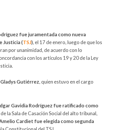
Rodríguez fue juramentada como nueva
 Justicia (
TSJ
)
, el 17 de enero, luego de que los
ieran por unanimidad, de acuerdo con lo
oncordancia con los artículos 19 y 20 de la Ley
ticia.
 Gladys Gutiérrez
, quien estuvo en el cargo
dgar Gavidia Rodríguez fue ratificado como
de la Sala de Casación Social del alto tribunal,
’Amelio Cardiet fue elegida como segunda
la Constitucional del TSJ.