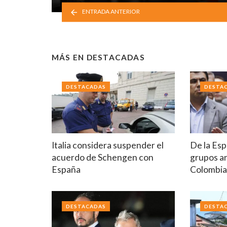
ENTRADA ANTERIOR
MÁS EN
DESTACADAS
DESTACADAS
DESTA
Italia considera suspender el
De la Esp
acuerdo de Schengen con
grupos a
España
Colombi
DESTACADAS
DESTA