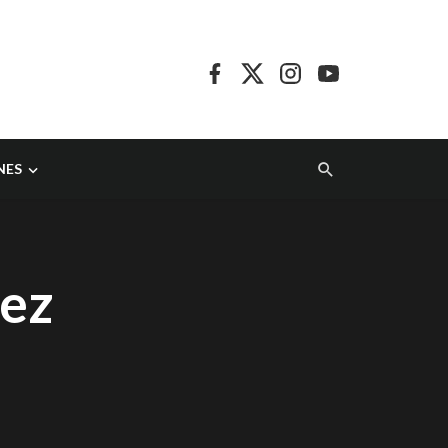
NES
uez