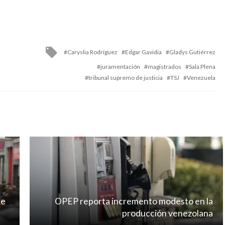
Tagged
Caryslia Rodríguez
Edgar Gavidia
Gladys Gutiérrez
with
juramentación
magistrados
Sala Plena
tribunal supremo de justicia
TSJ
Venezuela
de
OPEP reporta incremento modesto en la
producción venezolana