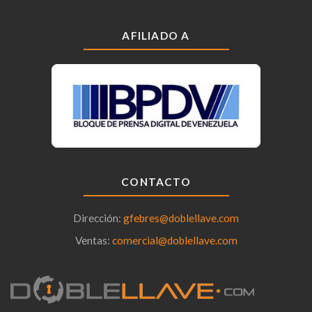
AFILIADO A
CONTACTO
Dirección:
gfebres@doblellave.com
Ventas:
comercial@doblellave.com