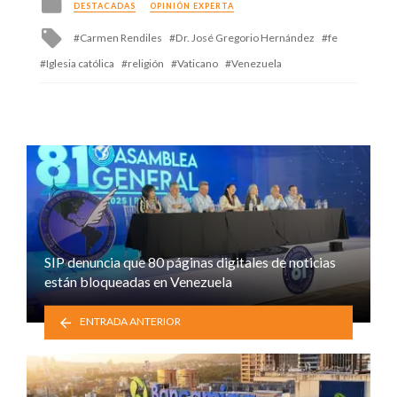
DESTACADAS
OPINIÓN EXPERTA
in
Tagged
Carmen Rendiles
Dr. José Gregorio Hernández
fe
with
Iglesia católica
religión
Vaticano
Venezuela
SIP denuncia que 80 páginas digitales de noticias
están bloqueadas en Venezuela
ENTRADA ANTERIOR