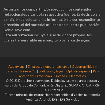
Autorizamos compartir y/o reproducir los contenidos
redaccionales citando la respectiva fuente. Es decir, con la
condición de colocar en la información la correspondiente
dirección url del material utilizado de nuestra publicación
DobleLlave.com
Esta autorización incluye el uso de videos propios, los
cuales tienen visible un ícono, logo o marca de agua.
Audiovisual
|
Empresas y emprendimiento
|
Gobernabilidad y
defensa
|
Innovación
|
Judiciales y leyes
|
Opinión experta
|
Para
aprender
|
Prevención
|
Sucesos
|
Electorales
© 2015. Derechos reservados. DobleLlave.com es un producto y
marca del Grupo de Comunicación Digital EL SUMARIO, C.A. / RIF:
J-40582970-2
Fuente principal de información y contenidos digitales multimedia
América: Agencia EFE / EFE Servicios