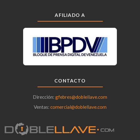
AFILIADO A
CONTACTO
Dirección:
gfebres@doblellave.com
Ventas:
comercial@doblellave.com