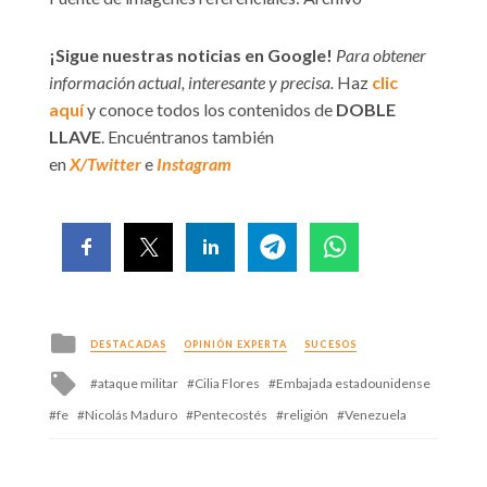
¡Sigue nuestras noticias en Google!
Para obtener
información actual, interesante y precisa.
Haz
clic
aquí
y conoce todos los contenidos de
DOBLE
LLAVE
. Encuéntranos también
en
X/Twitter
e
Instagram
Posted
DESTACADAS
OPINIÓN EXPERTA
SUCESOS
in
Tagged
ataque militar
Cilia Flores
Embajada estadounidense
with
fe
Nicolás Maduro
Pentecostés
religión
Venezuela