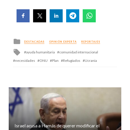
Posted
DESTACADAS
OPINIÓN EXPERTA
REPORTAJES
in
Tagged
ayuda humanitaria
comunidad internacional
with
necesidades
ONU
Plan
Refugiados
Ucrania
Israel acusa a Hamás de querer modificar el