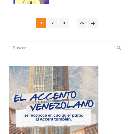
Posts
1
2
3
...
26
navigation