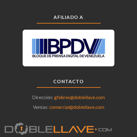
AFILIADO A
CONTACTO
Dirección:
gfebres@doblellave.com
Ventas:
comercial@doblellave.com