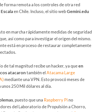
de forma remota a los controles de otra red
 Escala
en Chile. Incluso, el sitio web
Gemini.edu
esto en marcha rápidamente medidas de seguridad
que, así como para investigar el origen del mismo.
nte está en proceso de restaurar completamente
fectados.
io de tal magnitud recibe un hacker, ya que
en
icos atacaron
también el
Atacama Large
A)
mediante una VPN. Esto provocó meses de
n unos 250 Mil dólares al día.
oblemas
, puesto que una
Raspberry Pi
no
dores del Laboratorio de Propulsión a Chorro,