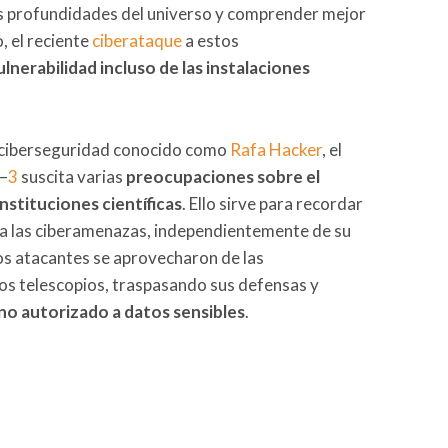
las profundidades del universo y comprender mejor
, el reciente
ciberataque
a estos
lnerabilidad incluso de las instalaciones
en ciberseguridad conocido como
Rafa Hacker
, el
–
3
suscita varias
preocupaciones sobre el
instituciones científicas
. Ello sirve para recordar
 a las ciberamenazas, independientemente de su
los atacantes se aprovecharon de las
los telescopios, traspasando sus defensas y
no autorizado a datos sensibles
.