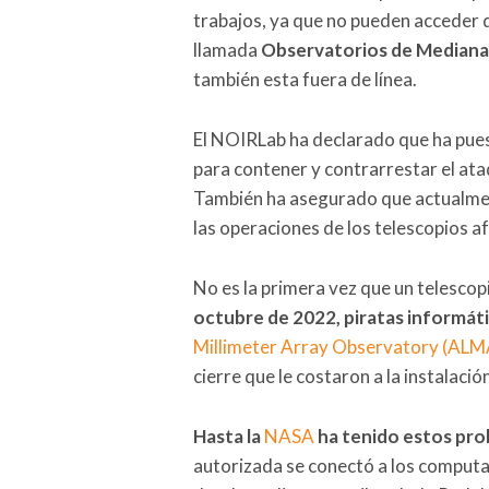
trabajos, ya que no pueden acceder 
llamada
Observatorios de Mediana
también esta fuera de línea.
El NOIRLab ha declarado que ha pu
para contener y contrarrestar el ata
También ha asegurado que actualme
las operaciones de los telescopios a
No es la primera vez que un telescop
octubre de 2022, piratas informát
Millimeter Array Observatory (ALM
cierre que le costaron a la instalació
Hasta la
NASA
ha tenido estos pr
autorizada se conectó a los computa