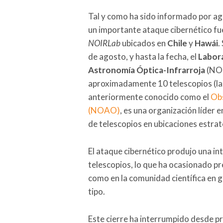
Tal y como ha sido informado por age
un importante ataque cibernético fue
NOIRLab
ubicados en
Chile
y
Hawái
.
de agosto, y hasta la fecha, el
Labora
Astronomía Óptica-Infrarroja
(NOI
aproximadamente 10 telescopios (la
anteriormente conocido como el
Obs
(NOAO)
, es una organización líder 
de telescopios en ubicaciones estra
El ataque cibernético produjo una int
telescopios, lo que ha ocasionado p
como en la comunidad científica en 
tipo.
Este cierre ha interrumpido desde pr