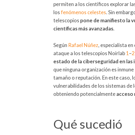
permiten a los científicos explorar 
los
fenómenos celestes
. Sin embargo
telescopios
pone de manifiesto la vu
científicas más avanzadas
.
Según
Rafael Núñez
, especialista 
ataque a los telescopios Noirlab
1
–
2
estado de la ciberseguridad en las 
que ninguna organización es inmune
tamaño o reputación. En este caso, 
vulnerabilidades de los sistemas de 
obteniendo potencialmente
acceso 
Qué sucedió