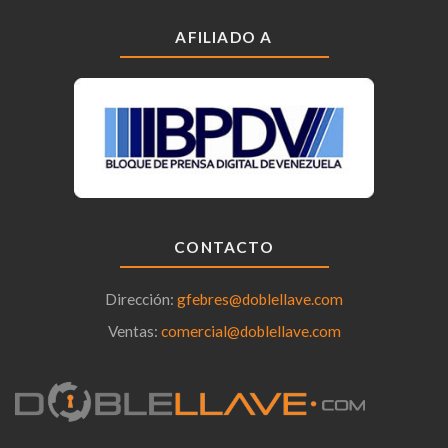
AFILIADO A
CONTACTO
Dirección:
gfebres@doblellave.com
Ventas:
comercial@doblellave.com