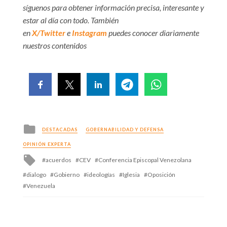
síguenos para obtener información precisa, interesante y
estar al día con todo. También
en
X/Twitter
e
Instagram
puedes conocer diariamente
nuestros contenidos
Posted
DESTACADAS
GOBERNABILIDAD Y DEFENSA
in
OPINIÓN EXPERTA
Tagged
acuerdos
CEV
Conferencia Episcopal Venezolana
with
dialogo
Gobierno
ideologías
Iglesia
Oposición
Venezuela