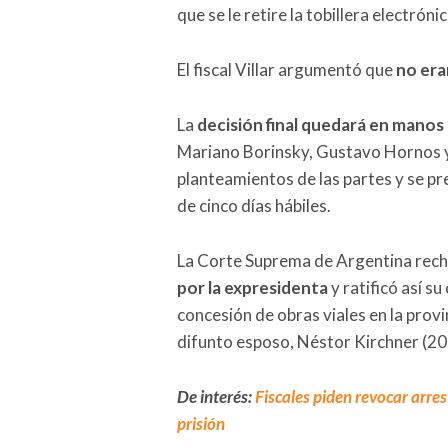
que se le retire la tobillera electrón
El fiscal Villar argumentó que
no eran
La
decisión final quedará en manos
Mariano Borinsky, Gustavo Hornos y
planteamientos de las partes y se pr
de cinco días hábiles.
La Corte Suprema de Argentina rech
por la expresidenta
y ratificó así s
concesión de obras viales en la prov
difunto esposo, Néstor Kirchner (2
De interés:
Fiscales piden revocar arres
prisión