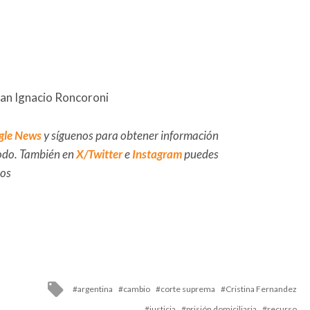
uan Ignacio Roncoroni
gle News
y síguenos para obtener información
 todo. También en
X/Twitter
e
Instagram
puedes
dos
Tagged
argentina
cambio
corte suprema
Cristina Fernandez
with
justicia
prisión domiciliaria
recurso