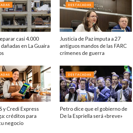
CADAS
DESTACADAS
eparar casi 4.000
Justicia de Paz imputa a 27
 dañadas en La Guaira
antiguos mandos de las FARC
os
crímenes de guerra
CADAS
DESTACADAS
S y Credi Express
Petro dice que el gobierno de
a: créditos para
De la Espriella será «breve»
tu negocio