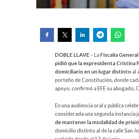
DOBLE LLAVE
– La
Fiscalía Genera
pidió que la expresidenta Cristin
domiciliario en un lugar distinto
al 
porteño de Constitución, donde cada
apoyo, confirmó a EFE su abogado, C
En una audiencia oral y pública cele
considerada una segunda instancia ju
de mantener la modalidad de prisió
domicilio distinto al de la calle Sa
recluida desde el 17 de junio.