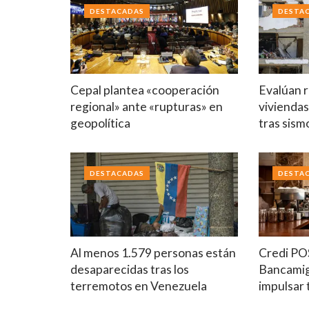
DESTACADAS
DESTA
Cepal plantea «cooperación
Evalúan r
regional» ante «rupturas» en
viviendas
geopolítica
tras sism
DESTACADAS
DESTA
Al menos 1.579 personas están
Credi PO
desaparecidas tras los
Bancamig
terremotos en Venezuela
impulsar 