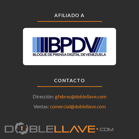
AFILIADO A
CONTACTO
Dirección:
gfebres@doblellave.com
Ventas:
comercial@doblellave.com