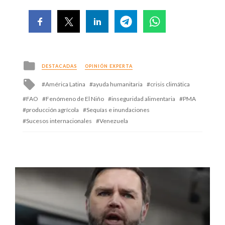
Posted
DESTACADAS
OPINIÓN EXPERTA
in
Tagged
América Latina
ayuda humanitaria
crisis climática
with
FAO
Fenómeno de El Niño
inseguridad alimentaria
PMA
producción agrícola
Sequías e inundaciones
Sucesos internacionales
Venezuela