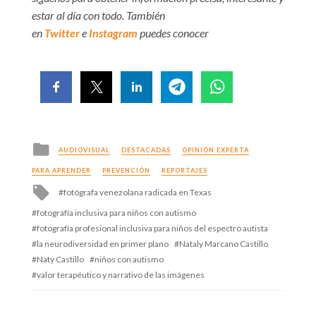
estar al día con todo. También
en
Twitter
e
Instagram
puedes conocer
Posted
AUDIOVISUAL
DESTACADAS
OPINIÓN EXPERTA
in
PARA APRENDER
PREVENCIÓN
REPORTAJES
Tagged
fotógrafa venezolana radicada en Texas
with
fotografía inclusiva para niños con autismo
fotografía profesional inclusiva para niños del espectro autista
la neurodiversidad en primer plano
Nataly Marcano Castillo
Naty Castillo
niños con autismo
valor terapéutico y narrativo de las imágenes