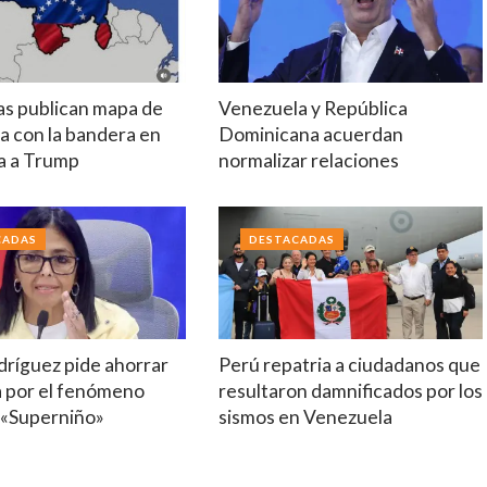
tas publican mapa de
Venezuela y República
a con la bandera en
Dominicana acuerdan
a a Trump
normalizar relaciones
CADAS
DESTACADAS
dríguez pide ahorrar
Perú repatria a ciudadanos que
a por el fenómeno
resultaron damnificados por los
 «Superniño»
sismos en Venezuela