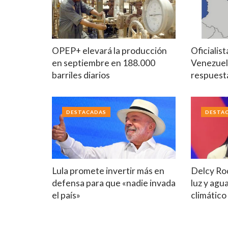
OPEP+ elevará la producción
Oficialis
en septiembre en 188.000
Venezuel
barriles diarios
respuest
DESTACADAS
DESTA
Lula promete invertir más en
Delcy Ro
defensa para que «nadie invada
luz y agu
el país»
climático