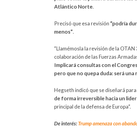
Atlántico Norte
.
Precisó que esa revisión
“podría dur
menos”
.
“Llamémosla la revisión de la OTAN 3.
colaboración de las Fuerzas Armada
Implicará consultas con el Congre
pero que no quepa duda: será una r
Hegseth indicó que se diseñará par
de forma irreversible hacia un lid
principal de la defensa de Europa”.
De interés:
Trump amenaza con abandon