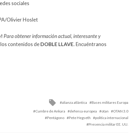
redes sociales
PA/Olivier Hoslet
e!
Para obtener información actual, interesante y
 los contenidos de
DOBLE LLAVE
. Encuéntranos
Tagged
alianza atlántica
Bases militares Europa
with
Cumbre de Ankara
defensa europea
otan
OTAN 3.0
Pentágono
Pete Hegseth
política internacional
Presencia militar EE. UU.