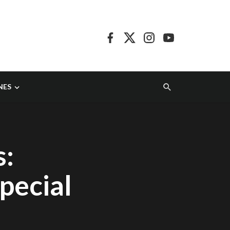
NES
s:
pecial